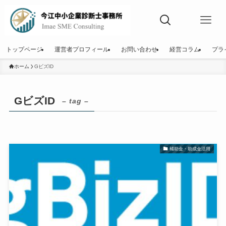
トップページ
運営者プロフィール
お問い合わせ
経営コラム
プラ
ホーム
GビズID
GビズID
– tag –
補助金・助成金活用