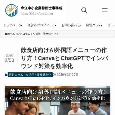
トップページ
運営者プロフィール
お問い合わせ
経営コラム
プラ
ホーム
経営コラム
AI活用・業務効率化
飲食店向けAI外国語メニューの作
2026
り方！CanvaとChatGPTでインバ
2/03
ウンド対策を効率化
2026年3月20日
経営コラム
AI活用・業務効率化