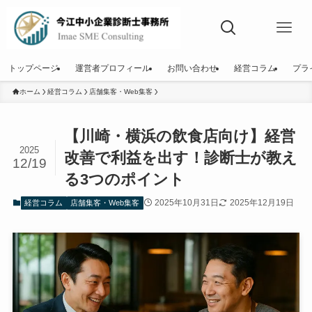
トップページ
運営者プロフィール
お問い合わせ
経営コラム
プラ
ホーム
経営コラム
店舗集客・Web集客
【川崎・横浜の飲食店向け】経営
2025
改善で利益を出す！診断士が教え
12/19
る3つのポイント
2025年10月31日
2025年12月19日
経営コラム
店舗集客・Web集客