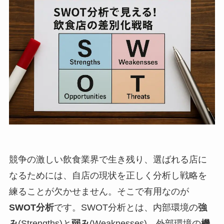
競争の激しい飲食業界で生き残り、選ばれる店に
なるためには、自店の現状を正しく分析し戦略を
練ることが欠かせません。そこで有用なのが
SWOT分析
です。SWOT分析とは、内部環境の
強
み
(Strengths)と
弱み
(Weaknesses)、外部環境の
機